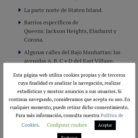
La parte norte de Staten Island.
Barrios específicos de
Queens: Jackson Heights, Elmhurst y
Corona.
Algunas calles del Bajo Manhattan: las
avenidas A, B, C y D del East Village.
Esta página web utiliza cookies propias y de terceros
Recaudos en el metro
cuya finalidad es analizar la navegación, realizar
estadísticas y mostrar anuncios a sus usuarios. Si
La seguridad en el metro de Nueva York es alta
continua navegando, consideramos que acepta su uso. En
durante el día, pero a partir de la medianoche
cualquier momento, puede retirar dicho consentimiento.
no es un medio de transporte recomendable. Te
Para más información, consulta nuestra
Política de
sugerimos evitar los vagones vacíos.
Cookies
.
Configurar cookies
Aceptar
Rechazar