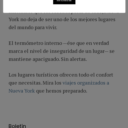
Los hurtos, en definitiva, son mucho más
habituales que los robos. A pesar de todo, Nueva
York no deja de ser uno de los mejores lugares
del mundo para vivir.
El termómetro interno —ése que en verdad
marca el nivel de inseguridad de un lugar— se
mantiene apaciguado. Sin alertas.
Los lugares turísticos ofrecen todo el confort
que necesitas. Mira los
viajes organizados a
Nueva York
que hemos preparado.
Boletín